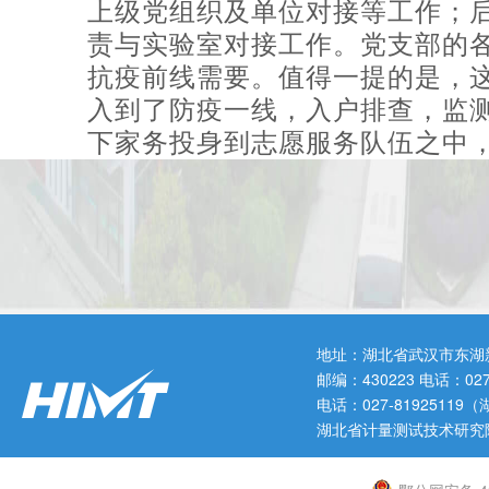
上级党组织及单位对接等工作；
责与实验室对接工作。党支部的
抗疫前线需要。值得一提的是，
入到了防疫一线，入户排查，监
下家务投身到志愿服务队伍之中
服、消毒液等用品送达一线志愿
头上一线，后方保障齐配合”的闭
的共识。
截至目前，综合二支部已完成每
资、跑腿代购药品、食品；统计住
疫情就是命令，防控就是责任
地址：湖北省武汉市东湖
作，阻断病毒传播，为打赢这场
邮编：430223 电话：0
病毒散去，春暖花开。
电话：027-819251
湖北省计量测试技术研究