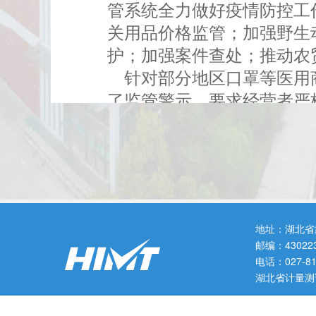
管系统全力做好疫情防控工
关用品价格监管；加强野生
护；加强案件查处；推动农
针对部分地区口罩等医用商
了监管警示，要求经营者严
和服务，并严格依法明码标
捏造、散布涨价信息，哄抬
对价格违法问题依法及时从
北省市场监管局对九州通、
时期承担好社会责任，严禁
地址：湖北省
此外，针对1月23日上午
邮编：43022
区市场监管部门核查处理，
电话：027-
湖北省计量测
管局派出13个督察组赴武
哄抢现象造成蔬菜短缺外，