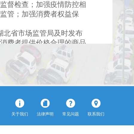
位监督检查；加强疫情防控相
监管；加强消费者权益保
湖北省市场监管局及时发布
为消费者提供价格合理的商品
，操纵市场价格；价格欺诈；
价格检查、巡查和提醒告诫，
曝光。1月22日下午，湖
进行约谈，提醒各企业在特殊
收到的网民情况反映转到辖
格平稳。当日下午，省市场监
关于我们
法律声明
常见问题
联系我们
格检查。从检查情况看，除有
易平台商品价格监测，督促网