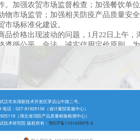
作。加强农贸市场监督检查；加强餐饮单
动物市场监管；加强相关防疫产品质量安全
贸市场标准化建设。
品价格出现波动的问题，1月22日上午，
格遵循公平、合法、诚实信用定价原则，
价，严禁相互串通，趁机涨价；囤积居奇
价格等行为。部署各级市场监管部门加强
严查处，并实施信用惩戒，通过新闻媒体进行
国药集团、人福医药等大型药品经销企业
囤积居奇、哄抬价格等违法违规行为发生。
武汉市东湖新技术开发区茅店山中路二号。
市民反映“涨价菜”的问题，湖北省局及时将
3 电话：027-81925136（省计量院客服中心）
并迅速约谈相关企业，要求保持农产品价
81925119（湖北省消防产品质量检验检测中心）
试技术研究院 版权所有：
鄂ICP备11014389号-6
汉市各行政区，对农贸市场和各超市进行价
农产品价格基本平稳。我省还开展网络交