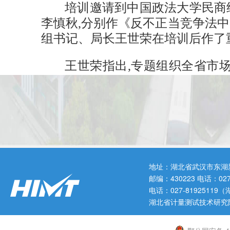
培训邀请到中国政法大学民商
李慎秋,分别作《反不正当竞争法
组书记、局长王世荣在培训后作了
王世荣指出,专题组织全省市
习贯彻习近平法治思想和习近平总
全省市场监管系统进一步加强法律
站位,增强大局观念。切实把思想
到党中央、国务院关于坚持严格规
委、省政府关于加强助企纾困,规
成果转化为强信心、稳预期、惠民
地址：湖北省武汉市东湖
局;要优化执法理念,推行服务型
邮编：430223 电话：0
社会作为市场监管行政执法工作的
电话：027-819251
湖北省计量测试技术研究
归“维护良好市场秩序,保护消费者
举,让党委政府有感、让经营主体