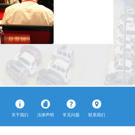
动个体工商户发展环境优化;
一件事改革;坚持创新服务,努
关于我们
法律声明
常见问题
联系我们
平台;坚持协同聚力,努力完