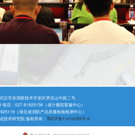
来全省市场监管部门坚持法治护航,努力推
商户发展加油助跑,推进“个转企”高效办成
武汉市东湖新技术开发区茅店山中路二号。
3 电话：027-81925136（省计量院客服中心）
81925119（湖北省消防产品质量检验检测中心）
求,建成并应用“荆楚个体通”“一站式”服务
试技术研究院 版权所有：
鄂ICP备11014389号-6