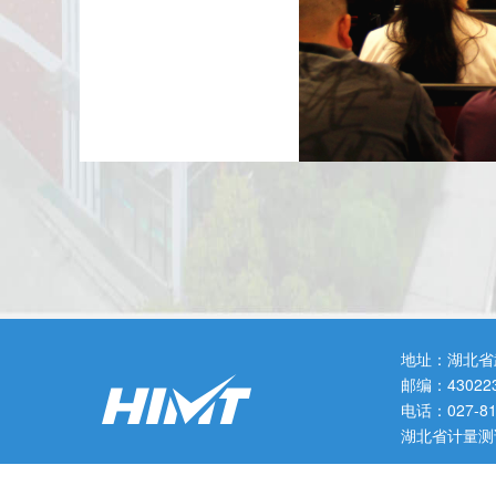
王勤在讲话中指出,近年
坚持改革赋能,努力为个体工
地址：湖北省
邮编：43022
电话：027-
力满足个体工商户多元发展需
湖北省计量测