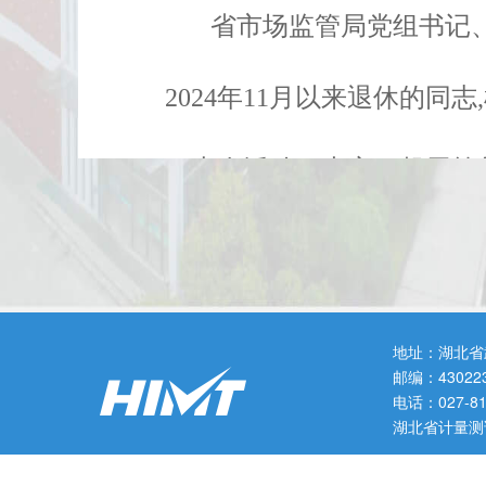
省市场监管局党组书记
2024年11月以来退休的
了本次活动。大家一起用简
退休干部们。
活动在“致敬芳华、赓
地址：湖北省
邮编：43022
历程,镜头一路走来,鲜红的
电话：027-
湖北省计量测
的仪式现场,省局领导逐一