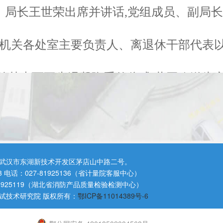
、局长王世荣出席并讲话,党组成员、副局
同志,机关各处室主要负责人、离退休干部代表
单朴素而不失温馨隆重的仪式,共同欢送为
续荣光”宣传短视频播放中拉开序幕。视频回
武汉市东湖新技术开发区茅店山中路二号。
3 电话：027-81925136（省计量院客服中心）
党旗和闪亮的党徽,见证了“老市场监管人”
81925119（湖北省消防产品质量检验检测中心）
试技术研究院 版权所有：
鄂ICP备11014389号-6
为退休干部颁发光荣退休证书并送上鲜花,合