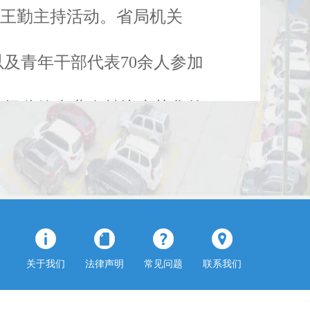
长王勤主持活动。省局机关
以及青年干部代表70余人参加
市场监管事业奉献毕生芳华的
顾了7名新近退休干部的工作
的忠诚和坚守。在热情而温馨
关于我们
法律声明
常见问题
联系我们
影留念。