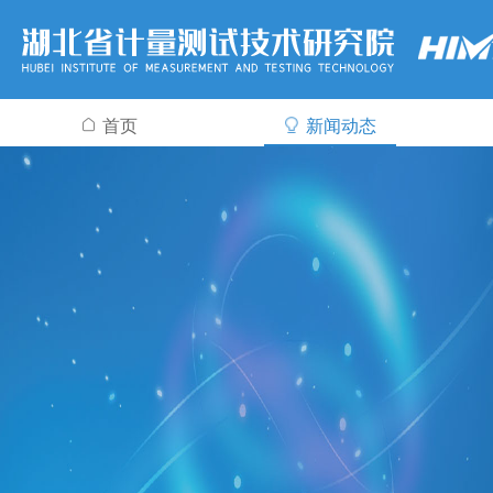
首页
新闻动态