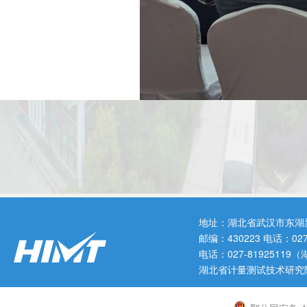
这次培训,深入贯彻落实习近平
冒伪劣、非法添加、虚假宣传等突出问
地址：湖北省武汉市东湖
酒类食品相关标准;结合工作实际,
邮编：430223 电话：0
电话：027-819251
湖北省计量测试技术研究
酒类食品风险各环节风险管控要点