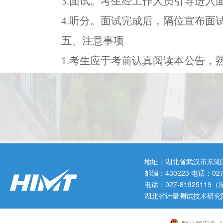
3.
面试。考生经工作人员引导进入
4.
听分。面试完成后，隔位宣布面
五、注意事项
1.
考生应于考前认真阅读本公告，
单位及时联系沟通。
2.
考生应注意提前查询和确认考点
点。
3.
对面试当天未按规定时间到场，
4.
考生严禁穿戴具有明显特征的服
地址：湖北省武汉市东湖
邮编：430223 电话：0
以及可能影响评委公正评价的其他内容
电话：027-819251
湖北省计量测试技术研究
5.
考生必须遵守考场规则，服从工
理
。