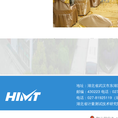
活动首先现场调研了蕲春县蕲
限公司等本土龙头企业,深入了解
业负责人分享了区域公用品牌建设
地址：湖北省武汉市东湖
邮编：430223 电话：0
引流等方面的实际成效,为参会企
电话：027-819251
湖北省计量测试技术研究
在下午举行的资源对接会上,