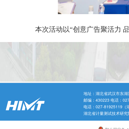
本次活动以“创意广告聚活力 
效对接平台,推动广告创意与消费
州、宜昌、荆门、随州、恩施、神
及消费品企业代表共200余人齐聚
地址：湖北省武汉市东湖
邮编：430223 电话：0
电话：027-819251
会前,与会代表到荆州省级广告
湖北省计量测试技术研究
数字化转型、品牌培育以及“广告+