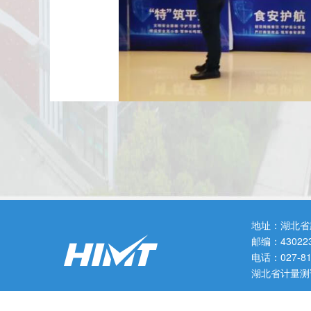
商场作为人员高度密集的
地址：湖北省
动现场,
工作人员通过
设置宣
邮编：43022
电话：027-
湖北省计量测