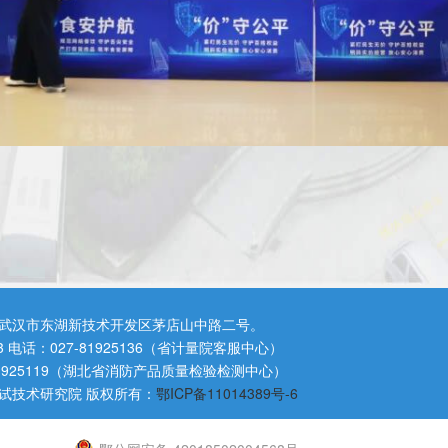
公共场所,
电梯是群众日常接触最频繁、
使
武汉市东湖新技术开发区茅店山中路二号。
传横幅、发放宣传手册、播放宣传片
等形式
3 电话：027-81925136（省计量院客服中心）
81925119（湖北省消防产品质量检验检测中心）
试技术研究院 版权所有：
鄂ICP备11014389号-6