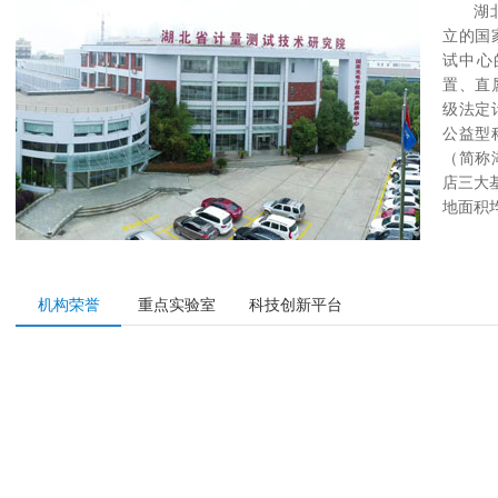
湖
立的国
试中心
置、直
级法定
公益型
（简称
店三大
地面积均..
汤 雄
湖北省计量测试技术研究院党委书记、院长
湖北省计
机构荣誉
重点实验室
科技创新平台